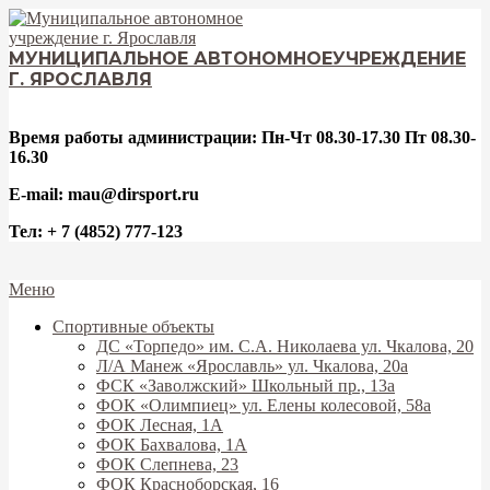
Перейти
к
содержимому
МУНИЦИПАЛЬНОЕ АВТОНОМНОЕ
УЧРЕЖДЕНИЕ
Г. ЯРОСЛАВЛЯ
Время работы администрации: Пн-Чт 08.30-17.30 Пт 08.30-
16.30
E-mail: mau@dirsport.ru
Тел: + 7 (4852) 777-123
Вторичное
Меню
меню
Спортивные объекты
навигации
ДС «Торпедо» им. С.А. Николаева ул. Чкалова, 20
Л/А Манеж «Ярославль» ул. Чкалова, 20а
ФСК «Заволжский» Школьный пр., 13а
ФОК «Олимпиец» ул. Елены колесовой, 58а
ФОК Лесная, 1А
ФОК Бахвалова, 1А
ФОК Слепнева, 23
ФОК Красноборская, 16