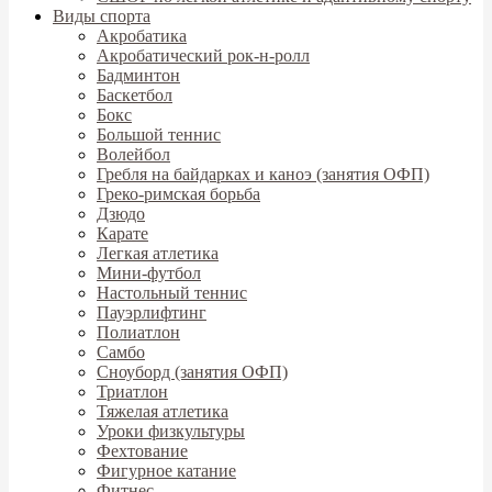
Виды спорта
Акробатика
Акробатический рок-н-ролл
Бадминтон
Баскетбол
Бокс
Большой теннис
Волейбол
Гребля на байдарках и каноэ (занятия ОФП)
Греко-римская борьба
Дзюдо
Карате
Легкая атлетика
Мини-футбол
Настольный теннис
Пауэрлифтинг
Полиатлон
Самбо
Сноуборд (занятия ОФП)
Триатлон
Тяжелая атлетика
Уроки физкультуры
Фехтование
Фигурное катание
Фитнес