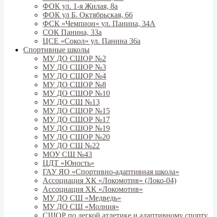
ФОК ул. 1-я Жилая, 8а
ФОК ул Б. Октябрьская, 66
ФСК «Чемпион» ул. Панина, 34А
СОК Панина, 33а
ЦСЕ «Сокол» ул. Панина 36а
Спортивные школы
МУ ДО СШОР №2
МУ ДО СШОР №3
МУ ДО СШОР №4
МУ ДО СШОР №8
МУ ДО СШОР №10
МУ ДО СШ №13
МУ ДО СШОР №15
МУ ДО СШОР №17
МУ ДО СШОР №19
МУ ДО СШОР №20
МУ ДО СШ №22
МОУ СШ №43
ЦДТ «Юность»
ГАУ ЯО «Спортивно-адаптивная школа»
Ассоциация ХК «Локомотив» (Локо-04)
Ассоциация ХК «Локомотив»
МУ ДО СШ «Медведь»
МУ ДО СШ «Молния»
СШОР по легкой атлетике и адаптивному спорту