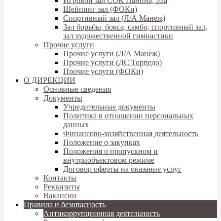
Игровой зал СОК Панина, 33а
Шейпинг зал (ФОКи)
Спортивный зал (Л/А Манеж)
Зал борьбы, бокса, самбо, спортивный зал,
зал художественной гимнастики
Прочие услуги
Прочие услуги (Л/А Манеж)
Прочие услуги (ДС Торпедо)
Прочие услуги (ФОКи)
О ДИРЕКЦИИ
Основные сведения
Документы
Учредительные документы
Политика в отношении персональных
данных
Финансово-хозяйственная деятельность
Положение о закупках
Положения о пропускном и
внутриобъектовом режиме
Договор оферты на оказание услуг
Контакты
Реквизиты
Вакансии
Правила и безопасность
Антикоррупционная деятельность