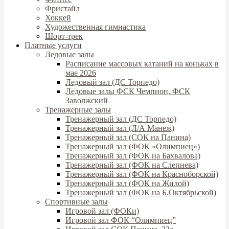
Фристайл
Хоккей
Художественная гимнастика
Шорт-трек
Платные услуги
Ледовые залы
Расписание массовых катаний на коньках в
мае 2026
Ледовый зал (ДС Торпедо)
Ледовые залы ФСК Чемпион, ФСК
Заволжский
Тренажерные залы
Тренажерный зал (ДС Торпедо)
Тренажерный зал (Л/А Манеж)
Тренажерный зал (СОК на Панина)
Тренажерный зал (ФОК «Олимпиец»)
Тренажерный зал (ФОК на Бахвалова)
Тренажерный зал (ФОК на Слепнева)
Тренажерный зал (ФОК на Красноборской)
Тренажерный зал (ФОК на Жилой)
Тренажерный зал (ФОК на Б.Октябрьской)
Спортивные залы
Игровой зал (ФОКи)
Игровой зал ФОК “Олимпиец”