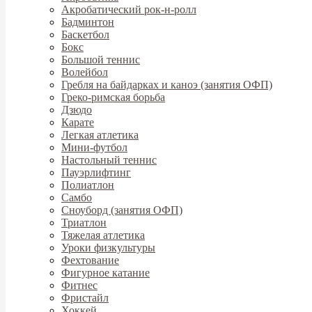
Акробатический рок-н-ролл
Бадминтон
Баскетбол
Бокс
Большой теннис
Волейбол
Гребля на байдарках и каноэ (занятия ОФП)
Греко-римская борьба
Дзюдо
Карате
Легкая атлетика
Мини-футбол
Настольный теннис
Пауэрлифтинг
Полиатлон
Самбо
Сноуборд (занятия ОФП)
Триатлон
Тяжелая атлетика
Уроки физкультуры
Фехтование
Фигурное катание
Фитнес
Фристайл
Хоккей