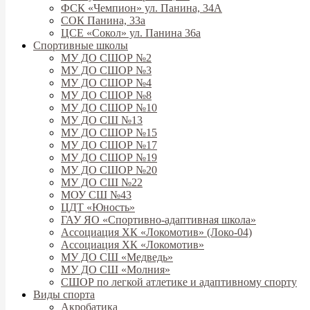
ФСК «Чемпион» ул. Панина, 34А
СОК Панина, 33а
ЦСЕ «Сокол» ул. Панина 36а
Спортивные школы
МУ ДО СШОР №2
МУ ДО СШОР №3
МУ ДО СШОР №4
МУ ДО СШОР №8
МУ ДО СШОР №10
МУ ДО СШ №13
МУ ДО СШОР №15
МУ ДО СШОР №17
МУ ДО СШОР №19
МУ ДО СШОР №20
МУ ДО СШ №22
МОУ СШ №43
ЦДТ «Юность»
ГАУ ЯО «Спортивно-адаптивная школа»
Ассоциация ХК «Локомотив» (Локо-04)
Ассоциация ХК «Локомотив»
МУ ДО СШ «Медведь»
МУ ДО СШ «Молния»
СШОР по легкой атлетике и адаптивному спорту
Виды спорта
Акробатика