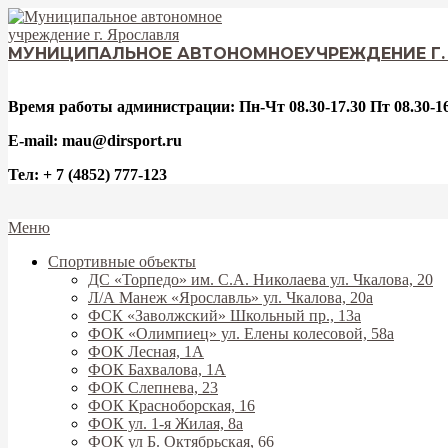
Перейти
к
содержимому
МУНИЦИПАЛЬНОЕ АВТОНОМНОЕ
УЧРЕЖДЕНИЕ Г
Время работы администрации: Пн-Чт 08.30-17.30 Пт 08.30-16
E-mail: mau@dirsport.ru
Тел: + 7 (4852) 777-123
Вторичное
Меню
меню
Спортивные объекты
навигации
ДС «Торпедо» им. С.А. Николаева ул. Чкалова, 20
Л/А Манеж «Ярославль» ул. Чкалова, 20а
ФСК «Заволжский» Школьный пр., 13а
ФОК «Олимпиец» ул. Елены колесовой, 58а
ФОК Лесная, 1А
ФОК Бахвалова, 1А
ФОК Слепнева, 23
ФОК Красноборская, 16
ФОК ул. 1-я Жилая, 8а
ФОК ул Б. Октябрьская, 66