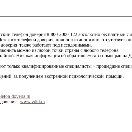
ский телефон доверия 8-800-2000-122 абсолютно бесплатный с 
етского телефона доверия полностью анонимно: отсутствует оп
доверия также работают под псевдонимами.
звонить можно из любой точки страны с любого телефона.
айной. Никакая информация об обратившемся за помощью на Дет
ают только квалифицированные специалисты – прошедшие спец
ращений за получением экстренной психологической помощи.
lefon-doveria.ru
а доверия
www.vdtd.ru