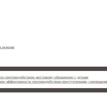
м режиме
 по противодействию жестокому обращению с детьми
ию эффективности противодействия преступлениям, совершае