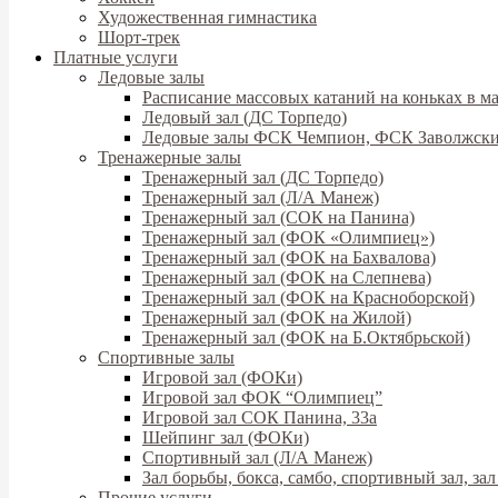
Художественная гимнастика
Шорт-трек
Платные услуги
Ледовые залы
Расписание массовых катаний на коньках в ма
Ледовый зал (ДС Торпедо)
Ледовые залы ФСК Чемпион, ФСК Заволжск
Тренажерные залы
Тренажерный зал (ДС Торпедо)
Тренажерный зал (Л/А Манеж)
Тренажерный зал (СОК на Панина)
Тренажерный зал (ФОК «Олимпиец»)
Тренажерный зал (ФОК на Бахвалова)
Тренажерный зал (ФОК на Слепнева)
Тренажерный зал (ФОК на Красноборской)
Тренажерный зал (ФОК на Жилой)
Тренажерный зал (ФОК на Б.Октябрьской)
Спортивные залы
Игровой зал (ФОКи)
Игровой зал ФОК “Олимпиец”
Игровой зал СОК Панина, 33а
Шейпинг зал (ФОКи)
Спортивный зал (Л/А Манеж)
Зал борьбы, бокса, самбо, спортивный зал, з
Прочие услуги