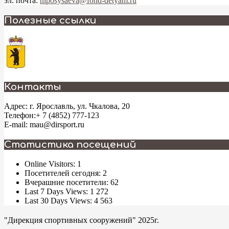
эл. почта:
niposysaeva@fond-detyam.ru
2025-
Полезные ссылки
04-
03
Контакты
Адрес: г. Ярославль, ул. Чкалова, 20
Телефон:+ 7 (4852) 777-123
E-mail: mau@dirsport.ru
Статистика посещений
Online Visitors:
1
Посетителей сегодня:
2
Вчерашние посетители:
62
Last 7 Days Views:
1 272
Last 30 Days Views:
4 563
"Дирекция спортивных сооружений" 2025г.