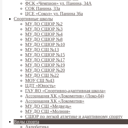
ФСК «Чемпион» ул. Панина, 34А
СОК Панина, 33а
ЦСЕ «Сокол» ул. Панина 36а
Спортивные школы
МУ ДО СШОР №2
МУ ДО СШОР №3
МУ ДО СШОР №4
МУ ДО СШОР №8
МУ ДО СШОР №10
МУ ДО СШ №13
МУ ДО СШОР №15
МУ ДО СШОР №17
МУ ДО СШОР №19
МУ ДО СШОР №20
МУ ДО СШ №22
МОУ СШ №43
ЦДТ «Юность»
ГАУ ЯО «Спортивно-адаптивная школа»
Ассоциация ХК «Локомотив» (Локо-04)
Ассоциация ХК «Локомотив»
МУ ДО СШ «Медведь»
МУ ДО СШ «Молния»
СШОР по легкой атлетике и адаптивному спорту
Виды спорта
Акробатика