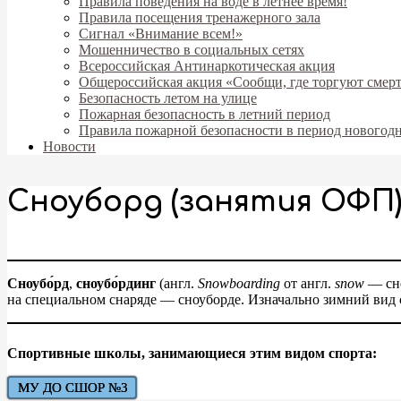
Правила поведения на воде в летнее время!
Правила посещения тренажерного зала
Сигнал «Внимание всем!»
Мошенничество в социальных сетях
Всероссийская Антинаркотическая акция
Общероссийская акция «Сообщи, где торгуют смер
Безопасность летом на улице
Пожарная безопасность в летний период
Правила пожарной безопасности в период новогод
Новости
Сноуборд (занятия ОФП
Сноубо́рд
,
сноубо́рдинг
(англ.
Snowboarding
от англ.
snow
— сне
на специальном снаряде — сноуборде. Изначально зимний вид с
Спортивные школы, занимающиеся этим видом спорта:
МУ ДО СШОР №3