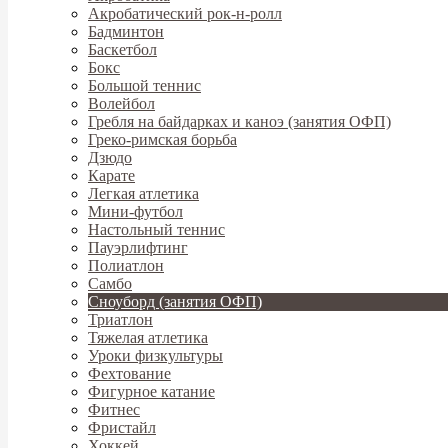
Акробатический рок-н-ролл
Бадминтон
Баскетбол
Бокс
Большой теннис
Волейбол
Гребля на байдарках и каноэ (занятия ОФП)
Греко-римская борьба
Дзюдо
Карате
Легкая атлетика
Мини-футбол
Настольный теннис
Пауэрлифтинг
Полиатлон
Самбо
Сноуборд (занятия ОФП)
Триатлон
Тяжелая атлетика
Уроки физкультуры
Фехтование
Фигурное катание
Фитнес
Фристайл
Хоккей