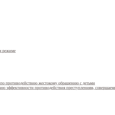
м режиме
 по противодействию жестокому обращению с детьми
ию эффективности противодействия преступлениям, совершае