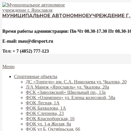
Перейти
к
содержимому
МУНИЦИПАЛЬНОЕ АВТОНОМНОЕ
УЧРЕЖДЕНИЕ Г
Время работы администрации: Пн-Чт 08.30-17.30 Пт 08.30-16
E-mail: mau@dirsport.ru
Тел: + 7 (4852) 777-123
Вторичное
Меню
меню
Спортивные объекты
навигации
ДС «Торпедо» им. С.А. Николаева ул. Чкалова, 20
Л/А Манеж «Ярославль» ул. Чкалова, 20а
ФСК «Заволжский» Школьный пр., 13а
ФОК «Олимпиец» ул. Елены колесовой, 58а
ФОК Лесная, 1А
ФОК Бахвалова, 1А
ФОК Слепнева, 23
ФОК Красноборская, 16
ФОК ул. 1-я Жилая, 8а
ФОК ул Б. Октябрьская, 66