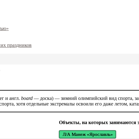
тью»
них праздников
)
г и англ.
board
— доска) — зимний олимпийский вид спорта, за
порта, хотя отдельные экстремалы освоили его даже летом, ката
Объекты, на которых занимаются э
Л/А Манеж «Ярославль»