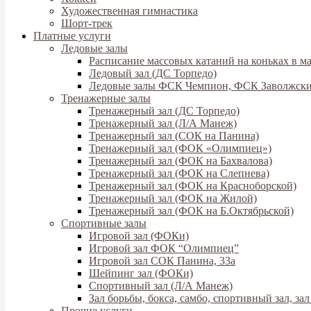
Художественная гимнастика
Шорт-трек
Платные услуги
Ледовые залы
Расписание массовых катаний на коньках в ма
Ледовый зал (ДС Торпедо)
Ледовые залы ФСК Чемпион, ФСК Заволжск
Тренажерные залы
Тренажерный зал (ДС Торпедо)
Тренажерный зал (Л/А Манеж)
Тренажерный зал (СОК на Панина)
Тренажерный зал (ФОК «Олимпиец»)
Тренажерный зал (ФОК на Бахвалова)
Тренажерный зал (ФОК на Слепнева)
Тренажерный зал (ФОК на Красноборской)
Тренажерный зал (ФОК на Жилой)
Тренажерный зал (ФОК на Б.Октябрьской)
Спортивные залы
Игровой зал (ФОКи)
Игровой зал ФОК “Олимпиец”
Игровой зал СОК Панина, 33а
Шейпинг зал (ФОКи)
Спортивный зал (Л/А Манеж)
Зал борьбы, бокса, самбо, спортивный зал, з
Прочие услуги