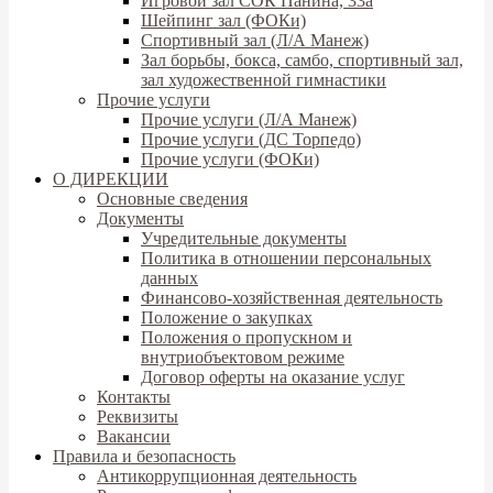
Игровой зал СОК Панина, 33а
Шейпинг зал (ФОКи)
Спортивный зал (Л/А Манеж)
Зал борьбы, бокса, самбо, спортивный зал,
зал художественной гимнастики
Прочие услуги
Прочие услуги (Л/А Манеж)
Прочие услуги (ДС Торпедо)
Прочие услуги (ФОКи)
О ДИРЕКЦИИ
Основные сведения
Документы
Учредительные документы
Политика в отношении персональных
данных
Финансово-хозяйственная деятельность
Положение о закупках
Положения о пропускном и
внутриобъектовом режиме
Договор оферты на оказание услуг
Контакты
Реквизиты
Вакансии
Правила и безопасность
Антикоррупционная деятельность