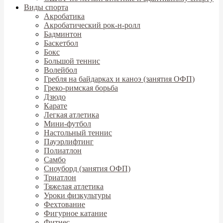
Виды спорта
Акробатика
Акробатический рок-н-ролл
Бадминтон
Баскетбол
Бокс
Большой теннис
Волейбол
Гребля на байдарках и каноэ (занятия ОФП)
Греко-римская борьба
Дзюдо
Карате
Легкая атлетика
Мини-футбол
Настольный теннис
Пауэрлифтинг
Полиатлон
Самбо
Сноуборд (занятия ОФП)
Триатлон
Тяжелая атлетика
Уроки физкультуры
Фехтование
Фигурное катание
Фитнес