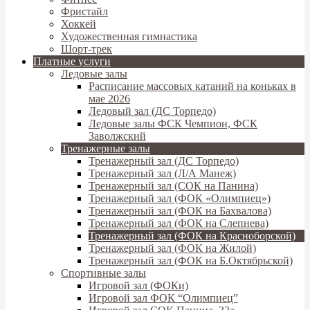
Фристайл
Хоккей
Художественная гимнастика
Шорт-трек
Платные услуги
Ледовые залы
Расписание массовых катаний на коньках в
мае 2026
Ледовый зал (ДС Торпедо)
Ледовые залы ФСК Чемпион, ФСК
Заволжский
Тренажерные залы
Тренажерный зал (ДС Торпедо)
Тренажерный зал (Л/А Манеж)
Тренажерный зал (СОК на Панина)
Тренажерный зал (ФОК «Олимпиец»)
Тренажерный зал (ФОК на Бахвалова)
Тренажерный зал (ФОК на Слепнева)
Тренажерный зал (ФОК на Красноборской)
Тренажерный зал (ФОК на Жилой)
Тренажерный зал (ФОК на Б.Октябрьской)
Спортивные залы
Игровой зал (ФОКи)
Игровой зал ФОК “Олимпиец”