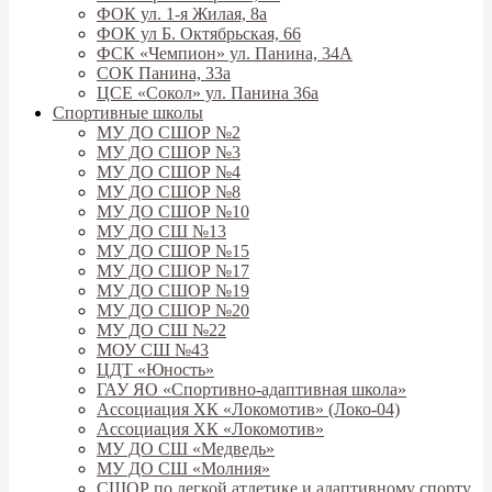
ФОК ул. 1-я Жилая, 8а
ФОК ул Б. Октябрьская, 66
ФСК «Чемпион» ул. Панина, 34А
СОК Панина, 33а
ЦСЕ «Сокол» ул. Панина 36а
Спортивные школы
МУ ДО СШОР №2
МУ ДО СШОР №3
МУ ДО СШОР №4
МУ ДО СШОР №8
МУ ДО СШОР №10
МУ ДО СШ №13
МУ ДО СШОР №15
МУ ДО СШОР №17
МУ ДО СШОР №19
МУ ДО СШОР №20
МУ ДО СШ №22
МОУ СШ №43
ЦДТ «Юность»
ГАУ ЯО «Спортивно-адаптивная школа»
Ассоциация ХК «Локомотив» (Локо-04)
Ассоциация ХК «Локомотив»
МУ ДО СШ «Медведь»
МУ ДО СШ «Молния»
СШОР по легкой атлетике и адаптивному спорту