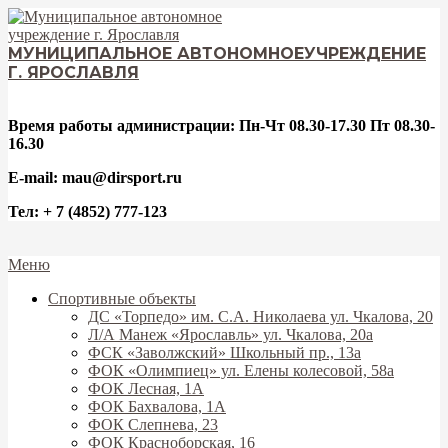
Перейти
к
содержимому
МУНИЦИПАЛЬНОЕ АВТОНОМНОЕ
УЧРЕЖДЕНИЕ
Г. ЯРОСЛАВЛЯ
Время работы администрации: Пн-Чт 08.30-17.30 Пт 08.30-
16.30
E-mail: mau@dirsport.ru
Тел: + 7 (4852) 777-123
Вторичное
Меню
меню
Спортивные объекты
навигации
ДС «Торпедо» им. С.А. Николаева ул. Чкалова, 20
Л/А Манеж «Ярославль» ул. Чкалова, 20а
ФСК «Заволжский» Школьный пр., 13а
ФОК «Олимпиец» ул. Елены колесовой, 58а
ФОК Лесная, 1А
ФОК Бахвалова, 1А
ФОК Слепнева, 23
ФОК Красноборская, 16