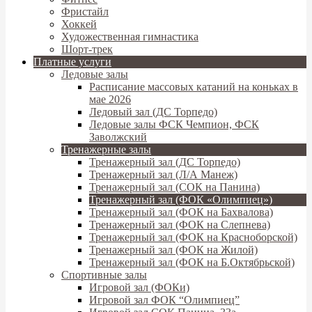
Фристайл
Хоккей
Художественная гимнастика
Шорт-трек
Платные услуги
Ледовые залы
Расписание массовых катаний на коньках в
мае 2026
Ледовый зал (ДС Торпедо)
Ледовые залы ФСК Чемпион, ФСК
Заволжский
Тренажерные залы
Тренажерный зал (ДС Торпедо)
Тренажерный зал (Л/А Манеж)
Тренажерный зал (СОК на Панина)
Тренажерный зал (ФОК «Олимпиец»)
Тренажерный зал (ФОК на Бахвалова)
Тренажерный зал (ФОК на Слепнева)
Тренажерный зал (ФОК на Красноборской)
Тренажерный зал (ФОК на Жилой)
Тренажерный зал (ФОК на Б.Октябрьской)
Спортивные залы
Игровой зал (ФОКи)
Игровой зал ФОК “Олимпиец”