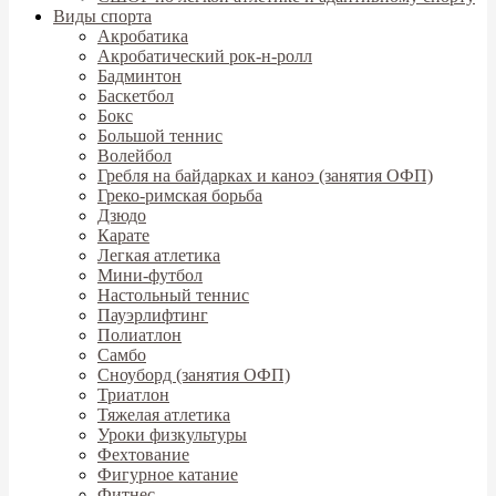
Виды спорта
Акробатика
Акробатический рок-н-ролл
Бадминтон
Баскетбол
Бокс
Большой теннис
Волейбол
Гребля на байдарках и каноэ (занятия ОФП)
Греко-римская борьба
Дзюдо
Карате
Легкая атлетика
Мини-футбол
Настольный теннис
Пауэрлифтинг
Полиатлон
Самбо
Сноуборд (занятия ОФП)
Триатлон
Тяжелая атлетика
Уроки физкультуры
Фехтование
Фигурное катание
Фитнес