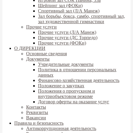
Игровой зал СОК Панина, 33а
Шейпинг зал (ФОКи)
Спортивный зал (Л/А Манеж)
Зал борьбы, бокса, самбо, спортивный зал,
зал художественной гимнастики
Прочие услуги
Прочие услуги (Л/А Манеж)
Прочие услуги (ДС Торпедо)
Прочие услуги (ФОКи)
О ДИРЕКЦИИ
Основные сведения
Документы
Учредительные документы
Политика в отношении персональных
данных
Финансово-хозяйственная деятельность
Положение о закупках
Положения о пропускном и
внутриобъектовом режиме
Договор оферты на оказание услуг
Контакты
Реквизиты
Вакансии
Правила и безопасность
Антикоррупционная деятельность