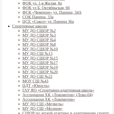
ФОК ул. 1-я Жилая, 8а
ФОК ул Б. Октябрьская, 66
ФСК «Чемпион» ул. Панина, 34А
СОК Панина, 33а
ЦСЕ «Сокол» ул. Панина 36а
Спортивные школы
МУ ДО СШОР №2
МУ ДО СШОР №3
МУ ДО СШОР №4
МУ ДО СШОР №8
МУ ДО СШОР №10
МУ ДО СШ №13
МУ ДО СШОР №15
МУ ДО СШОР №17
МУ ДО СШОР №19
МУ ДО СШОР №20
МУ ДО СШ №22
МОУ СШ №43
ЦДТ «Юность»
ГАУ ЯО «Спортивно-адаптивная школа»
Ассоциация ХК «Локомотив» (Локо-04)
Ассоциация ХК «Локомотив»
МУ ДО СШ «Медведь»
МУ ДО СШ «Молния»
СШОР по легкой атлетике и адаптивному спорту