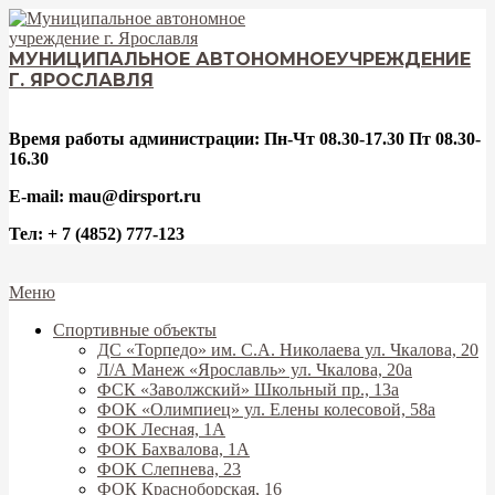
Перейти
к
содержимому
МУНИЦИПАЛЬНОЕ АВТОНОМНОЕ
УЧРЕЖДЕНИЕ
Г. ЯРОСЛАВЛЯ
Время работы администрации: Пн-Чт 08.30-17.30 Пт 08.30-
16.30
E-mail: mau@dirsport.ru
Тел: + 7 (4852) 777-123
Вторичное
Меню
меню
Спортивные объекты
навигации
ДС «Торпедо» им. С.А. Николаева ул. Чкалова, 20
Л/А Манеж «Ярославль» ул. Чкалова, 20а
ФСК «Заволжский» Школьный пр., 13а
ФОК «Олимпиец» ул. Елены колесовой, 58а
ФОК Лесная, 1А
ФОК Бахвалова, 1А
ФОК Слепнева, 23
ФОК Красноборская, 16