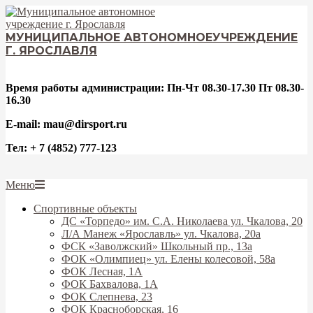
Перейти
к
содержимому
МУНИЦИПАЛЬНОЕ АВТОНОМНОЕ
УЧРЕЖДЕНИЕ
Г. ЯРОСЛАВЛЯ
Время работы администрации: Пн-Чт 08.30-17.30 Пт 08.30-
16.30
E-mail: mau@dirsport.ru
Тел: + 7 (4852) 777-123
Вторичное
Меню
меню
Спортивные объекты
навигации
ДС «Торпедо» им. С.А. Николаева ул. Чкалова, 20
Л/А Манеж «Ярославль» ул. Чкалова, 20а
ФСК «Заволжский» Школьный пр., 13а
ФОК «Олимпиец» ул. Елены колесовой, 58а
ФОК Лесная, 1А
ФОК Бахвалова, 1А
ФОК Слепнева, 23
ФОК Красноборская, 16