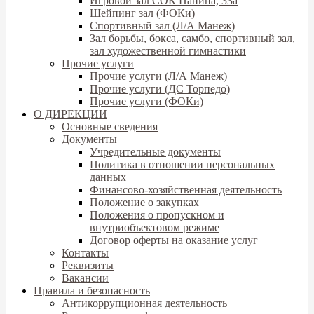
Игровой зал СОК Панина, 33а
Шейпинг зал (ФОКи)
Спортивный зал (Л/А Манеж)
Зал борьбы, бокса, самбо, спортивный зал,
зал художественной гимнастики
Прочие услуги
Прочие услуги (Л/А Манеж)
Прочие услуги (ДС Торпедо)
Прочие услуги (ФОКи)
О ДИРЕКЦИИ
Основные сведения
Документы
Учредительные документы
Политика в отношении персональных
данных
Финансово-хозяйственная деятельность
Положение о закупках
Положения о пропускном и
внутриобъектовом режиме
Договор оферты на оказание услуг
Контакты
Реквизиты
Вакансии
Правила и безопасность
Антикоррупционная деятельность