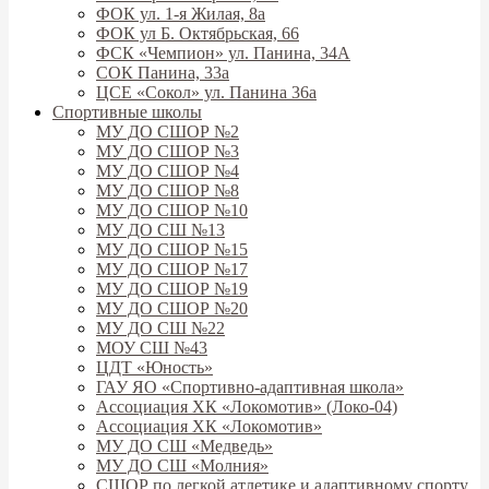
ФОК ул. 1-я Жилая, 8а
ФОК ул Б. Октябрьская, 66
ФСК «Чемпион» ул. Панина, 34А
СОК Панина, 33а
ЦСЕ «Сокол» ул. Панина 36а
Спортивные школы
МУ ДО СШОР №2
МУ ДО СШОР №3
МУ ДО СШОР №4
МУ ДО СШОР №8
МУ ДО СШОР №10
МУ ДО СШ №13
МУ ДО СШОР №15
МУ ДО СШОР №17
МУ ДО СШОР №19
МУ ДО СШОР №20
МУ ДО СШ №22
МОУ СШ №43
ЦДТ «Юность»
ГАУ ЯО «Спортивно-адаптивная школа»
Ассоциация ХК «Локомотив» (Локо-04)
Ассоциация ХК «Локомотив»
МУ ДО СШ «Медведь»
МУ ДО СШ «Молния»
СШОР по легкой атлетике и адаптивному спорту