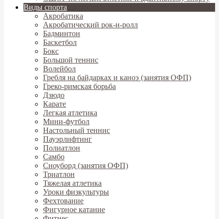
Виды спорта
Акробатика
Акробатический рок-н-ролл
Бадминтон
Баскетбол
Бокс
Большой теннис
Волейбол
Гребля на байдарках и каноэ (занятия ОФП)
Греко-римская борьба
Дзюдо
Карате
Легкая атлетика
Мини-футбол
Настольный теннис
Пауэрлифтинг
Полиатлон
Самбо
Сноуборд (занятия ОФП)
Триатлон
Тяжелая атлетика
Уроки физкультуры
Фехтование
Фигурное катание
Фитнес