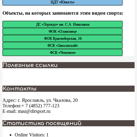
ЦДТ «Юность»
Объекты, на которых занимаются этим видом спорта:
ДС «Торпедо» им. С.А. Николаева
ФОК «Олимпиец»
ФОК Красноборская, 16
ФСК «Заволжский»
ФСК «Чемпион»
2025-
04-
Полезные ссылки
03
Контакты
Адрес: г. Ярославль, ул. Чкалова, 20
Телефон:+ 7 (4852) 777-123
E-mail: mau@dirsport.ru
Статистика посещений
Online Visitors:
1