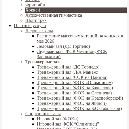
Фристайл
Хоккей
Художественная гимнастика
Шорт-трек
Платные услуги
Ледовые залы
Расписание массовых катаний на коньках в
мае 2026
Ледовый зал (ДС Торпедо)
Ледовые залы ФСК Чемпион, ФСК
Заволжский
Тренажерные залы
Тренажерный зал (ДС Торпедо)
Тренажерный зал (Л/А Манеж)
Тренажерный зал (СОК на Панина)
Тренажерный зал (ФОК «Олимпиец»)
Тренажерный зал (ФОК на Бахвалова)
Тренажерный зал (ФОК на Слепнева)
Тренажерный зал (ФОК на Красноборской)
Тренажерный зал (ФОК на Жилой)
Тренажерный зал (ФОК на Б.Октябрьской)
Спортивные залы
Игровой зал (ФОКи)
Игровой зал ФОК “Олимпиец”