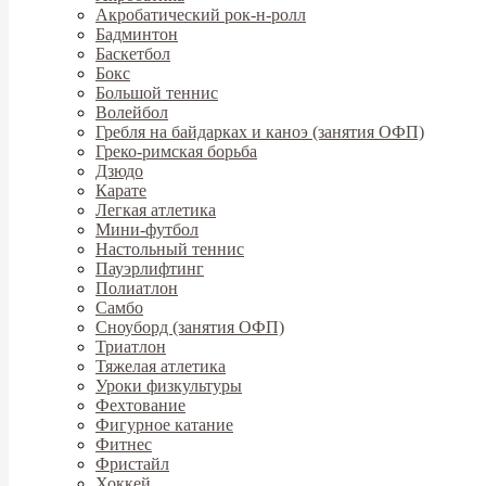
Акробатический рок-н-ролл
Бадминтон
Баскетбол
Бокс
Большой теннис
Волейбол
Гребля на байдарках и каноэ (занятия ОФП)
Греко-римская борьба
Дзюдо
Карате
Легкая атлетика
Мини-футбол
Настольный теннис
Пауэрлифтинг
Полиатлон
Самбо
Сноуборд (занятия ОФП)
Триатлон
Тяжелая атлетика
Уроки физкультуры
Фехтование
Фигурное катание
Фитнес
Фристайл
Хоккей