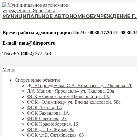
Перейти
к
содержимому
МУНИЦИПАЛЬНОЕ АВТОНОМНОЕ
УЧРЕЖДЕНИЕ Г
Время работы администрации: Пн-Чт 08.30-17.30 Пт 08.30-16
E-mail: mau@dirsport.ru
Тел: + 7 (4852) 777-123
Вторичное
Меню
меню
Спортивные объекты
навигации
ДС «Торпедо» им. С.А. Николаева ул. Чкалова, 20
Л/А Манеж «Ярославль» ул. Чкалова, 20а
ФСК «Заволжский» Школьный пр., 13а
ФОК «Олимпиец» ул. Елены колесовой, 58а
ФОК Лесная, 1А
ФОК Бахвалова, 1А
ФОК Слепнева, 23
ФОК Красноборская, 16
ФОК ул. 1-я Жилая, 8а
ФОК ул Б. Октябрьская, 66