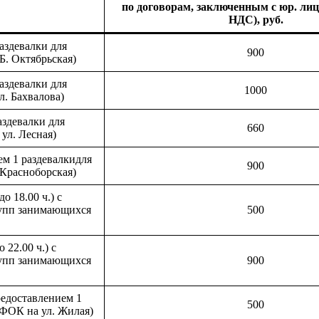
по договорам, заключенным с юр. лиц
НДС), руб
.
раздевалки для
900
. Октябрьская)
раздевалки для
1000
. Бахвалова)
аздевалки для
660
ул. Лесная)
ем 1 раздевалкидля
900
Красноборская)
о 18.00 ч.) с
рупп занимающихся
500
 22.00 ч.) с
рупп занимающихся
900
предоставлением 1
500
(ФОК на ул. Жилая)