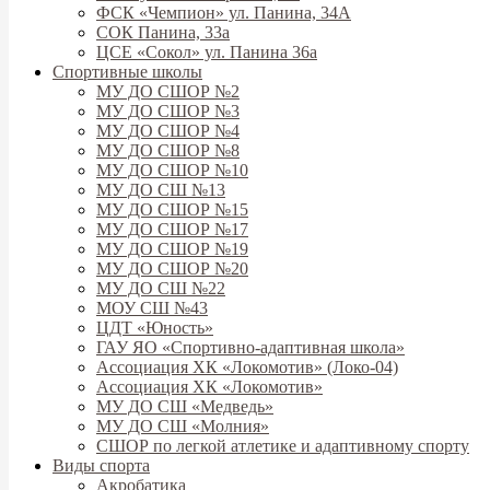
ФСК «Чемпион» ул. Панина, 34А
СОК Панина, 33а
ЦСЕ «Сокол» ул. Панина 36а
Спортивные школы
МУ ДО СШОР №2
МУ ДО СШОР №3
МУ ДО СШОР №4
МУ ДО СШОР №8
МУ ДО СШОР №10
МУ ДО СШ №13
МУ ДО СШОР №15
МУ ДО СШОР №17
МУ ДО СШОР №19
МУ ДО СШОР №20
МУ ДО СШ №22
МОУ СШ №43
ЦДТ «Юность»
ГАУ ЯО «Спортивно-адаптивная школа»
Ассоциация ХК «Локомотив» (Локо-04)
Ассоциация ХК «Локомотив»
МУ ДО СШ «Медведь»
МУ ДО СШ «Молния»
СШОР по легкой атлетике и адаптивному спорту
Виды спорта
Акробатика