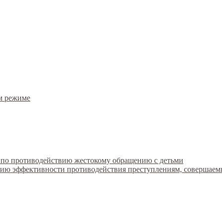
м режиме
 по противодействию жестокому обращению с детьми
ию эффективности противодействия преступлениям, совершае