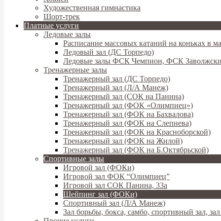
Художественная гимнастика
Шорт-трек
Платные услуги
Ледовые залы
Расписание массовых катаний на коньках в ма
Ледовый зал (ДС Торпедо)
Ледовые залы ФСК Чемпион, ФСК Заволжск
Тренажерные залы
Тренажерный зал (ДС Торпедо)
Тренажерный зал (Л/А Манеж)
Тренажерный зал (СОК на Панина)
Тренажерный зал (ФОК «Олимпиец»)
Тренажерный зал (ФОК на Бахвалова)
Тренажерный зал (ФОК на Слепнева)
Тренажерный зал (ФОК на Красноборской)
Тренажерный зал (ФОК на Жилой)
Тренажерный зал (ФОК на Б.Октябрьской)
Спортивные залы
Игровой зал (ФОКи)
Игровой зал ФОК “Олимпиец”
Игровой зал СОК Панина, 33а
Шейпинг зал (ФОКи)
Спортивный зал (Л/А Манеж)
Зал борьбы, бокса, самбо, спортивный зал, з
Прочие услуги